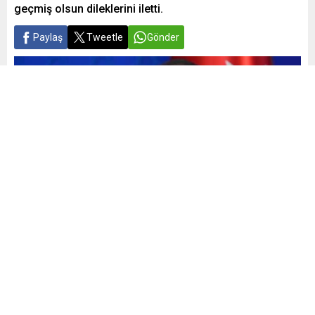
geçmiş olsun dileklerini iletti.
Paylaş
Tweetle
Gönder
Yayınlama: 07.02.2025
20
A
A
+
-
0
AK Parti Sözcüsü Ömer Çelik, MHP Genel Başkanı Devlet