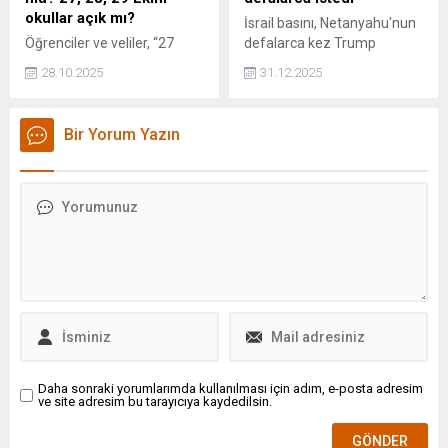
okullar açık mı?
İsrail basını, Netanyahu'nun
Öğrenciler ve veliler, “27
defalarca kez Trump
Ekim Pazartesi günü okullar
yönetiminden Türkiye'yi
28.10.2025
31.12.2025
tatil mi olacak?”, “Pazartesi
Gazze Barış Gücü'nden
günü dersler yarım gün mü
çıkarmasını istediğini yazdı.
işlenecek?” gibi soruların
Bir Yorum Yazın
yanıtlarını merak ediyor.
Hem hava koşulları hem de
29 Ekim Cumhuriyet
Bayramı nedeniyle eğitimle
ilgili durum araştırılıyor.
Daha sonraki yorumlarımda kullanılması için adım, e-posta adresim
ve site adresim bu tarayıcıya kaydedilsin.