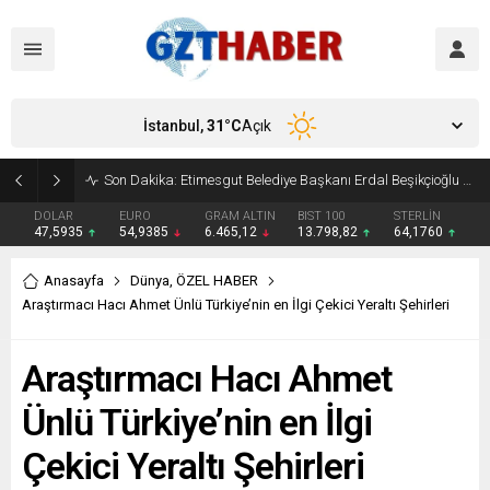
İstanbul,
31
°C
Açık
Son Dakika: Etimesgut Belediye Başkanı Erdal Beşikçioğlu görevden uzaklaştırıldı
DOLAR
EURO
GRAM ALTIN
BIST 100
STERLİN
47,5935
54,9385
6.465,12
13.798,82
64,1760
Anasayfa
Dünya
,
ÖZEL HABER
Araştırmacı Hacı Ahmet Ünlü Türkiye’nin en İlgi Çekici Yeraltı Şehirleri
Araştırmacı Hacı Ahmet
Ünlü Türkiye’nin en İlgi
Çekici Yeraltı Şehirleri