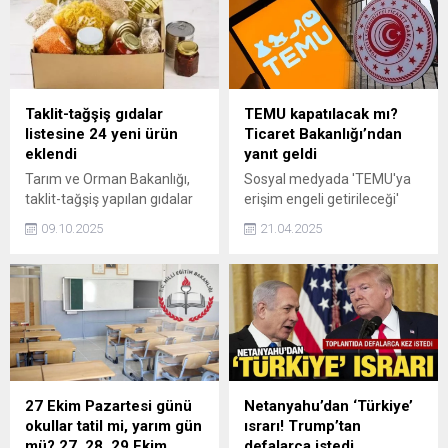
istihdam ve ihracat odaklı
yönelik bu tür eylemleri
politikalarımızı kararlılıkla
kınıyoruz.
sürdürüyoruz dedi.
Taklit-tağşiş gıdalar
TEMU kapatılacak mı?
listesine 24 yeni ürün
Ticaret Bakanlığı’ndan
eklendi
yanıt geldi
Tarım ve Orman Bakanlığı,
Sosyal medyada 'TEMU'ya
taklit-tağşiş yapılan gıdalar
erişim engeli getirileceği'
listesini güncelledi. Listeye
yönündeki iddialar gündeme
09.10.2025
21.04.2025
24 yeni ürün daha eklendi.
oturdu. İddiaya dayanak
olarak ise 1 Nisan'da
yürürlüğe giren yönetmelik
gösterildi. Peki TEMU
gerçekten kapatılıyor mu?
Ticaret Bakanlığı'ndan o
iddialara yanıt geldi.
27 Ekim Pazartesi günü
Netanyahu’dan ‘Türkiye’
okullar tatil mi, yarım gün
ısrarı! Trump’tan
mü? 27, 28, 29 Ekim
defalarca istedi