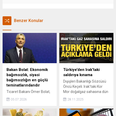
Benzer Konular
Bakan Bolat: Ekonomik
Türkiye’den Irak’taki
bağımsızlık, siyasi
saldırıya kınama
bağımsızlığın en güçlü
Dışişleri Bakanlığı Sözcüsü
teminatlarındandır
Öncü Keçeli: Irak’taki Kor
Ticaret Bakanı Ömer Bolat,
Mor doğalgaz sahasına dün
Ekonomik bağımsızlık, siyasi
gece yapılan saldırıyı
05.07.2026
28.11.2025
bağımsızlığın en güçlü
komşumuz Irak’ın istikrarı ve
teminatlarındandır. Bu
refahı açısından endişeyle
anlayışla; yatırım, üretim,
karşılıyoruz. Sivil altyapıya