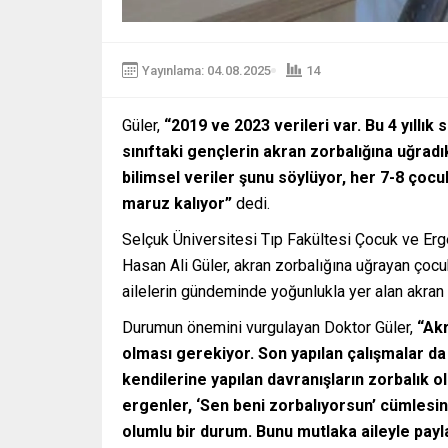
Yayınlama: 04.08.2025
14
Güler,
“2019 ve 2023 verileri var. Bu 4 yıllık
sınıftaki gençlerin akran zorbalığına uğradık
bilimsel veriler şunu söylüyor, her 7-8 çocu
maruz kalıyor”
dedi.
Selçuk Üniversitesi Tıp Fakültesi Çocuk ve Erg
Hasan Ali Güler, akran zorbalığına uğrayan çocu
ailelerin gündeminde yoğunlukla yer alan akran
Durumun önemini vurgulayan Doktor Güler,
“Akr
olması gerekiyor. Son yapılan çalışmalar da
kendilerine yapılan davranışların zorbalık o
ergenler, ‘Sen beni zorbalıyorsun’ cümlesini
olumlu bir durum. Bunu mutlaka aileyle payl