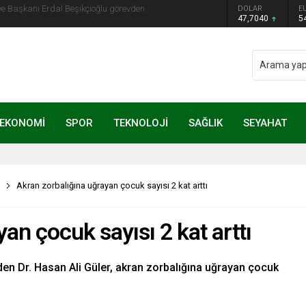
ye Başkanı Erdal Beşikçioğlu görevden
DOLAR
E
47,7040
5
EKONOMİ
SPOR
TEKNOLOJİ
SAĞLIK
SEYAHAT
Akran zorbalığına uğrayan çocuk sayısı 2 kat arttı
an çocuk sayısı 2 kat arttı
den Dr. Hasan Ali Güler, akran zorbalığına uğrayan çocuk