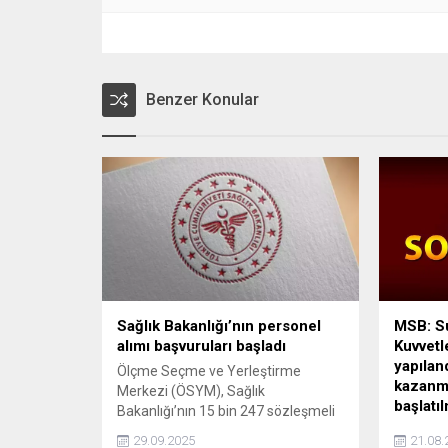
Benzer Konular
Sağlık Bakanlığı’nın personel
MSB: Su
alımı başvuruları başladı
Kuvvetl
yapılan
Ölçme Seçme ve Yerleştirme
kazanmış
Merkezi (ÖSYM), Sağlık
başlatıl
Bakanlığı’nın 15 bin 247 sözleşmeli
personel alımı için başvuruların
MSB: Sur
29.09.2025
21.08.