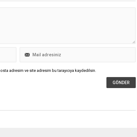
 uluslararası birçok
 isme verdiği danışmanlık
riyle dikkat çekmeye
iyor. İddialara göre
yalnızca Türkiye’de değil,
nelinde farklı
den...
osta adresim ve site adresim bu tarayıcıya kaydedilsin.