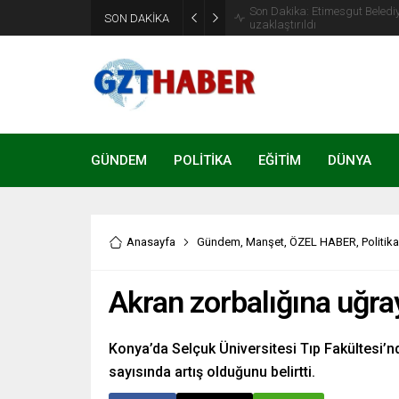
Son Dakika: Etimesgut Beledi
SON DAKİKA
uzaklaştırıldı
GÜNDEM
POLİTİKA
EĞİTİM
DÜNYA
Anasayfa
Gündem
,
Manşet
,
ÖZEL HABER
,
Politika
Akran zorbalığına uğray
Konya’da Selçuk Üniversitesi Tıp Fakültesi’n
sayısında artış olduğunu belirtti.