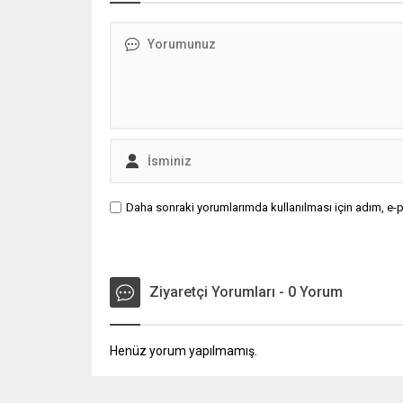
yatırımın başlangıcı olarak
ulusal ve
değerlendirildi.
tanınmış
hizmetle
devam ed
Bozkurt, 
dünya ge
sektörler
Daha sonraki yorumlarımda kullanılması için adım, e-p
Ziyaretçi Yorumları - 0 Yorum
Henüz yorum yapılmamış.