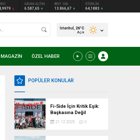
URO
GRAM ALTIN
BIST 100
STERLİN
4,9979
6.587,65
13.866,67
64,1883
İstanbul,
26
°C
Açık
MAGAZİN
ÖZEL HABER
POPÜLER KONULAR
Fi-Side İçin Kritik Eşik:
Başkasına Değil
Kendimize Güvenme
21.12.2025
0
Zamanı