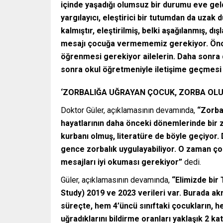
içinde yaşadığı olumsuz bir durumu eve geld
yargılayıcı, eleştirici bir tutumdan da uz
kalmıştır, eleştirilmiş, belki aşağılanmış, d
mesajı çocuğa vermememiz gerekiyor. Önce
öğrenmesi gerekiyor ailelerin. Daha sonra
sonra okul öğretmeniyle iletişime geçmesi
‘ZORBALIĞA UĞRAYAN ÇOCUK, ZORBA OLU
Doktor Güler, açıklamasının devamında,
“Zorbal
hayatlarının daha önceki dönemlerinde bir z
kurbanı olmuş, literatüre de böyle geçiyor.
gence zorbalık uygulayabiliyor. O zaman çoc
mesajları iyi okuması gerekiyor”
dedi.
Güler, açıklamasının devamında,
“Elimizde bir
Study) 2019 ve 2023 verileri var. Burada akra
süreçte, hem 4’üncü sınıftaki çocukların, he
uğradıklarını bildirme oranları yaklaşık 2 ka