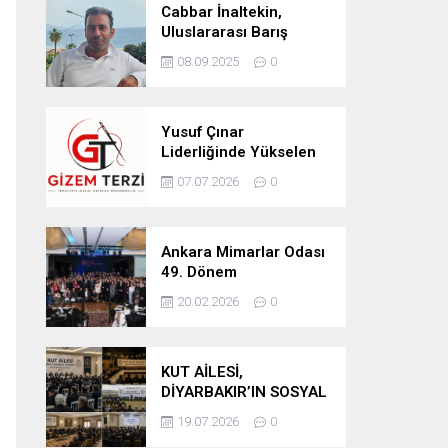
Cabbar İnaltekin,
Uluslararası Barış
Hareketi Silifke İlçe
08.09.2025
0
Başkanlığı’na Atandı
Yusuf Çınar
Liderliğinde Yükselen
Marka: Gizem Terzi’de
07.07.2026
0
Kalite Standartları
Yükseliyor
Ankara Mimarlar Odası
49. Dönem
Seçimlerinde Turuncu
20.02.2026
0
Liste Güven Tazeledi
KUT AİLESİ,
DİYARBAKIR’IN SOSYAL
YAPISINDA GÜÇLÜ
19.07.2026
0
YERİNİ KORUYOR