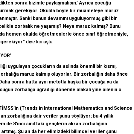
ikten sonra bizimle paylaşmalısın.’ Ayrıca çocuğu
ak durmak gerekiyor. Okulda böyle bir muameleye maruz
ışlanmıştır. Sanki bunun devamını uyguluyormuş gibi bir
likle zorbalık ne yaşamış? Neye maruz kalmış? Bunu
 da hemen okulda öğretmenlerle önce sınıf öğretmeniyle,
 gerekiyor”
diye konuştu.
YOR’
ığı uygulayan çocukların da aslında önemli bir kısmı,
orbalığa maruz kalmış oluyorlar. Bir zorbalığın daha önce
 Daha sonra hatta aynı metotla başka bir çocuğa ya da
uğun zorbalığa uğradığı dönemle alakalı yine ailenin o
 TİMSS’in (Trends in International Mathematics and Science
n zorbalığına dair veriler şunu söylüyor; bu 4 yıllık
m de 8’inci sınıftaki gençlerin akran zorbalığına
t artmış. Şu an da her elimizdeki bilimsel veriler şunu