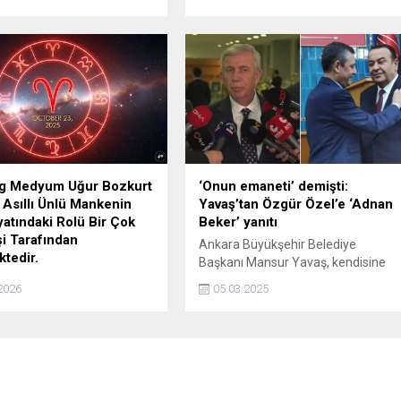
en 'tünel imha' faaliyetleri
Tekin, "Biz bina tartışmalarına
da bugüne kadar Tel Rıfat
girmek istemiyoruz. Bu bina şu
 Menbic (336) toplam 548
anda CHP İstanbul İl binası." dedi.
eye ulaşmıştır.
og Medyum Uğur Bozkurt
‘Onun emaneti’ demişti:
 Asıllı Ünlü Mankenin
Yavaş’tan Özgür Özel’e ‘Adnan
atındaki Rolü Bir Çok
Beker’ yanıtı
şi Tarafından
Ankara Büyükşehir Belediye
ktedir.
Başkanı Mansur Yavaş, kendisine
g Medyum Uğur Bozkurt’un
sorulan soru üzerine Ankara
2026
05.03.2025
lık Verdiği İddiaları
Milletvekili Adnan Beker'in CHP'ye
Gündemini Sallıyor Son
katılım sürecinde dahli olmadığını
 magazin ve sosyal
katılım haberini basından
lislerinde en çok
öğrendiğini ifade etti.
n isimlerden biri olan
g Medyum Uğur Bozkurt,