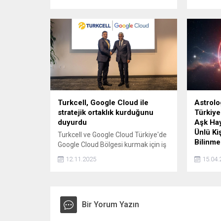
başladığını duyurdu.
devam ed
kapsamın
(212) ve
kilometr
Turkcell, Google Cloud ile
Astrol
stratejik ortaklık kurduğunu
Türkiye
duyurdu
Aşk Hay
Ünlü Ki
Turkcell ve Google Cloud Türkiye'de
Bilinme
Google Cloud Bölgesi kurmak için iş
birliği anlaşması gerçekleştirdi. Söz
Astrolo
12.11.2025
15.04.
konusu bölge, 3 veya daha fazla
Danışman
alandan (zone) oluşacak. Bu tarihi
Magazin 
ortaklık, Türkiye'de dijital dönüşümü
dönemde
ve bölge genelinde bulut
medya ku
inovasyonunu hızlandırmak
Bir Yorum Yazın
konuşula
amacıyla uzun vadeli önemli bir
Astrolo