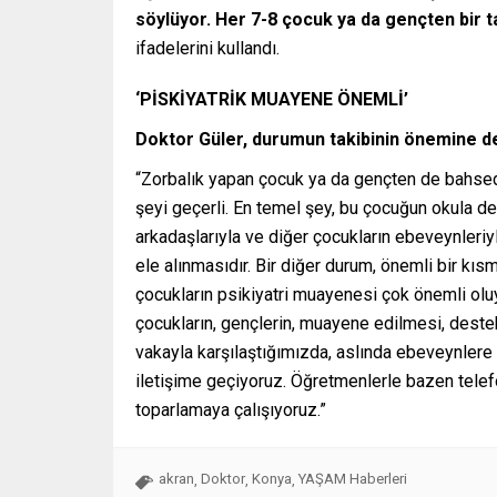
söylüyor. Her 7-8 çocuk ya da gençten bir t
ifadelerini kullandı.
‘PİSKİYATRİK MUAYENE ÖNEMLİ’
Doktor Güler, durumun takibinin önemine de
“Zorbalık yapan çocuk ya da gençten de bahsed
şeyi geçerli. En temel şey, bu çocuğun okula d
arkadaşlarıyla ve diğer çocukların ebeveynleriy
ele alınmasıdır. Bir diğer durum, önemli bir kıs
çocukların psikiyatri muayenesi çok önemli oluyo
çocukların, gençlerin, muayene edilmesi, destek
vakayla karşılaştığımızda, aslında ebeveynlere
iletişime geçiyoruz. Öğretmenlerle bazen telef
toparlamaya çalışıyoruz.”
akran
Doktor
Konya
YAŞAM Haberleri
,
,
,