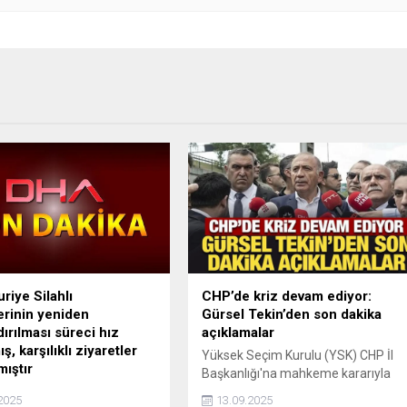
riye Silahlı
CHP’de kriz devam ediyor:
erinin yeniden
Gürsel Tekin’den son dakika
dırılması süreci hız
açıklamalar
, karşılıklı ziyaretler
Yüksek Seçim Kurulu (YSK) CHP İl
mıştır
Başkanlığı'na mahkeme kararıyla
iye Harekat alanlarında
Çağrı Heyeti olarak atanan Gürsel
2025
13.09.2025