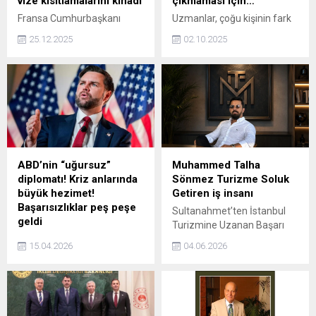
vize kısıtlamalarını kınadı
çıkmaması için…
Fransa Cumhurbaşkanı
Uzmanlar, çoğu kişinin fark
Emmanuel Macron, ABD
etmeden yaptığı ve önemsiz
25.12.2025
02.10.2025
yönetiminin eski AB
gibi görünen bir kombi
Komisyonu Üyesi Thierry
hatasının, aslında ciddi
Breton ve diğer 4 Avrupalı
sonuçlar doğurabileceği
isme yönelik vize kısıtlama
konusunda uyarıyor. Bu
kararını kınadı.
küçük ihmal, hem yüksek
doğalgaz faturalarına hem
de ilerleyen dönemde
binlerce liralık onarım
masraflarına neden
ABD’nin “uğursuz”
Muhammed Talha
olabiliyor.
diplomatı! Kriz anlarında
Sönmez Turizme Soluk
büyük hezimet!
Getiren iş insanı
Başarısızlıklar peş peşe
Sultanahmet’ten İstanbul
geldi
Turizmine Uzanan Başarı
Trump'ın yardımcısı JD
Hikâyesi: Muhammed Talha
15.04.2026
04.06.2026
Vance diplomatik
Sönmez İstanbul’un tarihi
görüşmelerdeki
kalbi Fatih’te 1994 yılının
başarısızlıkları ABD'de
Ağustos ayında dünyaya
uğursuzluk olarak
gelen Muhammed Talha
nitelendirildi.
Sönmez, turizm sektöründe