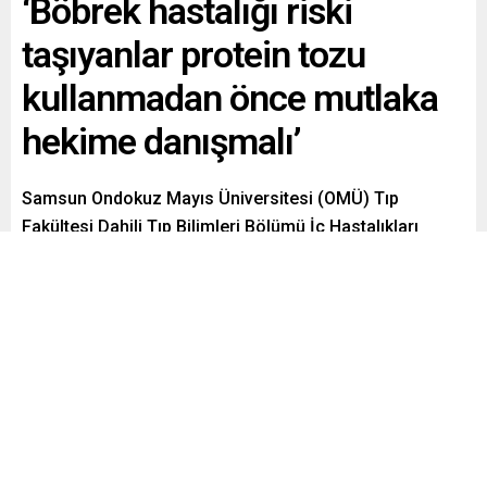
‘Böbrek hastalığı riski
taşıyanlar protein tozu
kullanmadan önce mutlaka
hekime danışmalı’
Samsun Ondokuz Mayıs Üniversitesi (OMÜ) Tıp
Fakültesi Dahili Tıp Bilimleri Bölümü İç Hastalıkları
Anabilim Dalı Dr. Öğretim Üyesi Özgür Kılıç, “Normal
böbrek fonksiyonlarına sahip bireylerde protein
tozlarının genellikle güvenli olduğu bilinmektedir. Ancak
böbrek hastalığı bulunan kişilerde aşırı protein alımı
böbrekler üzerinde ek yük oluşturabilir. Bu nedenle
böbrek hastalığı riski taşıyanların protein tozu
kullanmadan önce mutlaka hekimlerine danışmaları
gerekir” dedi.