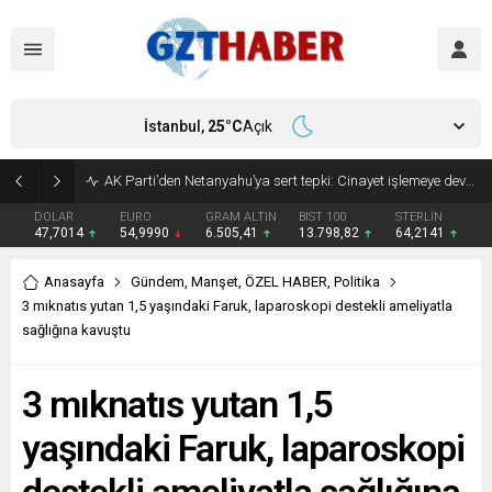
İstanbul,
25
°C
Açık
Son Dakika: Etimesgut Belediye Başkanı Erdal Beşikçioğlu görevden uzaklaştırıldı
DOLAR
EURO
GRAM ALTIN
BIST 100
STERLİN
47,7014
54,9990
6.505,41
13.798,82
64,2141
Anasayfa
Gündem
,
Manşet
,
ÖZEL HABER
,
Politika
3 mıknatıs yutan 1,5 yaşındaki Faruk, laparoskopi destekli ameliyatla
sağlığına kavuştu
3 mıknatıs yutan 1,5
yaşındaki Faruk, laparoskopi