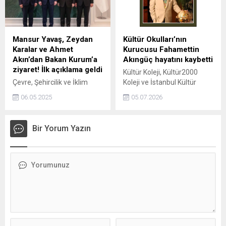
Macaristan'daki seçimlerde
adım adım yükselen başarı
Orban'ı desteklemesiyle
hikâyesiyle dikkat çekiyor.
hezimet yaşarken
Aslen Vanlı bir ailenin
İslamabad'daki
çocuğu olan Sönmez,
Mansur Yavaş, Zeydan
Kültür Okulları’nın
müzakerelerde de başarısız
kendisini her zaman
Karalar ve Ahmet
Kurucusu Fahamettin
oldu.
İstanbullu olarak tanımlıyor.
Akın’dan Bakan Kurum’a
Akıngüç hayatını kaybetti
Dört çocuklu bir ailede
ziyaret! İlk açıklama geldi
Kültür Koleji, Kültür2000
büyüyen genç...
Çevre, Şehircilik ve İklim
Koleji ve İstanbul Kültür
Değişikliği Bakanı Murat
Üniversitesi’nin Kurucusu,
06.05.2025
05.07.2026
Kurum, CHP'li başkanlar
Mütevelli Heyeti Onursal
Mansur Yavaş, Zeydan
Başkanı İnşaat Yüksek
Karalar ve Ahmet Akın ile
Mühendisi Fahamettin
Bir Yorum Yazın
görüştü. Bakan Kurum, iş
Akıngüç, 100 yaşında
birliği mesajı verdi.
hayatını kaybetti. Yaşa bağlı
nedenlerle vefat eden
Akıngüç’ün vefatının
ardından, düzenlenecek
veda ve cenaze töreni
programı açıklandı.