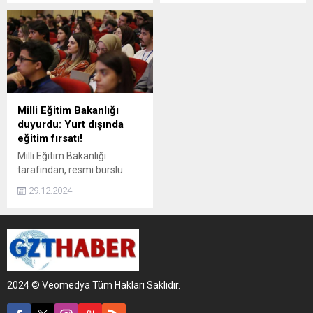
Yeni uygulamayla birlikte,
okullarda da devlet
öğrencilere mesleki ilgi ve
okullarında olduğu gibi
beceri envanterleri
Bakanlıkça ücretsiz dağıtılan
uygulaması yapılacak.
ders kitapları okutulacak."
denildi.
Milli Eğitim Bakanlığı
duyurdu: Yurt dışında
eğitim fırsatı!
Milli Eğitim Bakanlığı
tarafından, resmi burslu
statüde lisansüstü öğrenim
29.12.2024
görmek üzere 668
öğrencinin yurt dışına
gönderileceği açıklandı.
2024 © Veomedya Tüm Hakları Saklıdır.