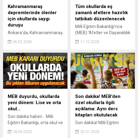
Kahramanmaraş
Tüm okullarda eş
depremlerinde ölenler
zamanlı afetlere hazırlık
için okullarda saygı
tatbikatı düzenlenecek
duruşu
Milli Eğitim Bakanlığı'nca
Ankara'da, Kahramanmaraş
(MEB) 'Afetler ve Dayanıklılık
merkezli 6 Şubat
Ayı' etkinlikleri kapsamında
06.02.2026
11.10.2025
depremlerinin 3'üncü yılında,
13 Ekim Pazartesi günü tüm
depremde hayatını
okullarda eş zamanlı
kaybedenler için Milli Eğitim
tatbikat düzenlenecek.
Bakanlığı'na bağlı okullarda
Öğrenciler, afetlere karşı
1 dakikalık saygı duruşunda
hazırlık bilincini aileleriyle
bulunuldu.
birlikte pekiştirecek.
MEB duyurdu, okullarda
Son dakika! MEB’den
yeni dönem: Lise ve orta
özel okullarla ilgili
okul…
açıklama: Aynı ders
kitapları okutulacak
Son dakika haberi... Milli
Eğitim Bakanlığı, orta okul ve
Son dakika! Milli Eğitim
lise öğrencileri için yeni bir
Bakanlığı tarafından
18.09.2025
23.01.2025
uygulamayı devreye alıyor.
paylaşılan açıklamada, "Özel