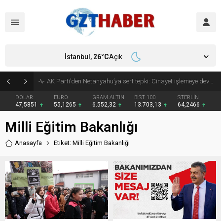
İstanbul,
26
°C
Açık
Son Dakika: Etimesgut Belediye Başkanı Erdal Beşikçioğlu görevden uzaklaştırıldı
DOLAR
EURO
GRAM ALTIN
BIST 100
STERLİN
47,5851
55,1265
6.552,32
13.703,13
64,2466
Milli Eğitim Bakanlığı
Anasayfa
Etiket: Milli Eğitim Bakanlığı