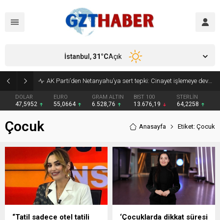
İstanbul,
31
°C
Açık
AK Parti’den Netanyahu’ya sert tepki: Cinayet işlemeye devam ediyor
DOLAR
EURO
GRAM ALTIN
BIST 100
STERLİN
47,5952
55,0664
6.528,76
13.676,19
64,2258
Çocuk
Anasayfa
Etiket: Çocuk
“Tatil sadece otel tatili
‘Çocuklarda dikkat süresi