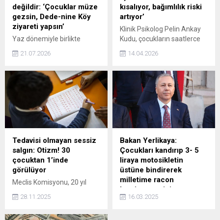
değildir: ‘Çocuklar müze
kısalıyor, bağımlılık riski
gezsin, Dede-nine Köy
artıyor’
ziyareti yapsın’
Klinik Psikolog Pelin Ankay
Yaz dönemiyle birlikte
Kudu, çocukların saatlerce
değişen tatil alışkanlıklarını
başından kalkamadığı kısa
21.07.2026
14.04.2026
değerlendiren Prof. Dr. Esra
video (reels) çılgınlığının,
Akın, günümüzde tatil
masum bir eğlence
denildiğinde akla ilk olarak
olmaktan çıkıp ciddi bir
otel seçeneklerinin
bağımlılık sarmalına
gelmesine ilişkin önemli
dönüştüğünü söyledi. Kudu,
tespitlerde bulundu.
sürekli ekranı kaydırma
alışkanlığının çocuklarda
dikkat süresini kısalttığı ve
dopamin bağımlılığı riskini
Tedavisi olmayan sessiz
Bakan Yerlikaya:
artırdığı konusunda aileleri
salgın: Otizm! 30
Çocukları kandırıp 3- 5
uyardı.
çocuktan 1’inde
liraya motosikletin
görülüyor
üstüne bindirerek
milletime racon
Meclis Komisyonu, 20 yıl
kestiremezsiniz
önce 2 bin 500'de bir
28.11.2025
16.03.2025
görülen otizm sıklığı bugün
İçişleri Bakanı Ali Yerlikaya,
30'da bire kadar yükseldiğini
“Türkiye Cumhuriyeti’nin bir